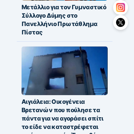
Μετάλλιο για τον Γυμναστικό
Σύλλογο Δύμης στο
Πανελλήνιο Πρωτάθλημα
Πίστας
Αιγιάλεια: Οικογένεια
Βρετανών που πούλησε τα
πάντα για να αγοράσει σπίτι
το είδε να καταστρέφεται