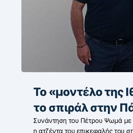
Το «μοντέλο της 
το σπιράλ στην 
Συνάντηση του Πέτρου Ψωμά με τ
η ατζέντα του επικεφαλής του σ