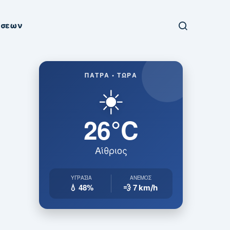
ήσεων
ΠΆΤΡΑ • ΤΏΡΑ
☀️
26°C
Αίθριος
ΥΓΡΑΣΊΑ
ΆΝΕΜΟΣ
💧 48%
💨 7
km/h