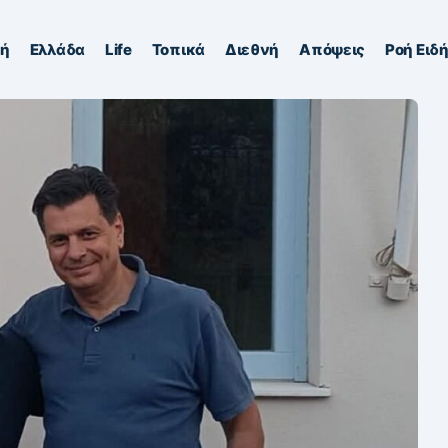
κή
Ελλάδα
Life
Τοπικά
Διεθνή
Απόψεις
Ροή Ειδ