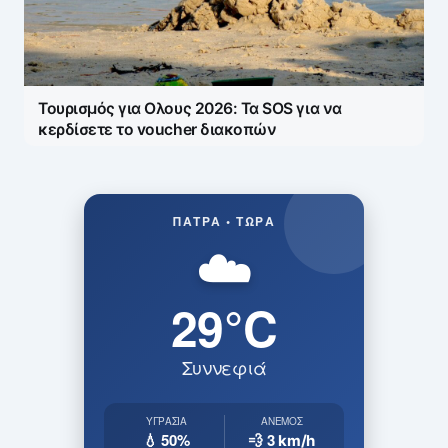
Τουρισμός για Ολους 2026: Τα SOS για να
κερδίσετε το voucher διακοπών
ΠΆΤΡΑ • ΤΏΡΑ
☁️
29°C
Συννεφιά
ΥΓΡΑΣΊΑ
ΆΝΕΜΟΣ
💧 50%
💨 3
km/h