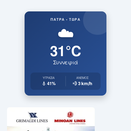
ΠΆΤΡΑ • ΤΏΡΑ
☁️
31°C
Συννεφιά
ΥΓΡΑΣΊΑ
ΆΝΕΜΟΣ
💧 41%
💨 3
km/h