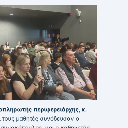
απληρωτής περιφερειάρχης, κ.
 τους μαθητές συνόδευσαν ο
 Γιαννακόπουλος, και ο καθηγητής