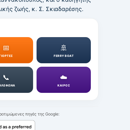
ικής ζωής, κ. Σ. Σκιαδαρέσης.
📅
🚢
ΓΙΟΡΤΕΣ
FERRY BOAT
📞
☁️
ΗΛΕΦΩΝΑ
ΚΑΙΡΟΣ
ροτιμώμενες πηγές της Google: