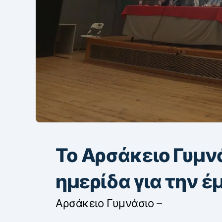
Το Αρσάκειο Γυμν
ημερίδα για την 
Αρσάκειο Γυμνάσιο –