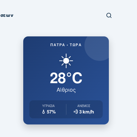
ήσεων
ΠΆΤΡΑ • ΤΏΡΑ
☀️
28°C
Αίθριος
ΥΓΡΑΣΊΑ
ΆΝΕΜΟΣ
💧 57%
💨 3
km/h