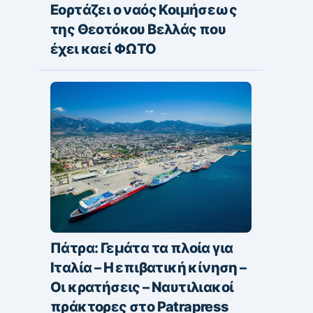
Εορτάζει ο ναός Κοιμήσεως
της Θεοτόκου Βελλάς που
έχει καεί ΦΩΤΟ
Πάτρα: Γεμάτα τα πλοία για
Ιταλία – Η επιβατική κίνηση –
Οι κρατήσεις – Ναυτιλιακοί
πράκτορες στο Patrapress