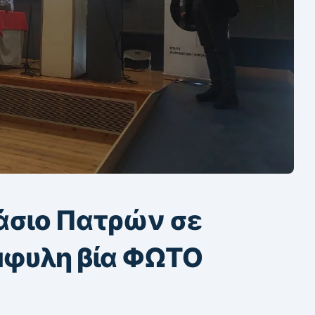
άσιο Πατρών σε
έμφυλη βία ΦΩΤΟ