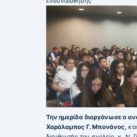
ενσυναίσθησης
Την ημερίδα διοργάνωσε ο αν
Χαράλαμπος Γ. Μπονάνος,
και
διευθυντής του σχολείο, κ. Ν.