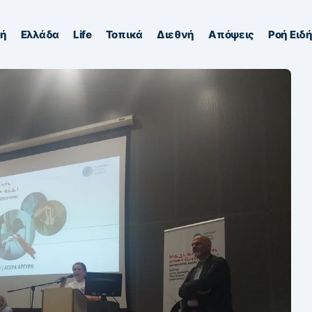
κή
Ελλάδα
Life
Τοπικά
Διεθνή
Απόψεις
Ροή Ειδ