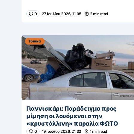
0
27 Ιουλίου 2026, 11:05
2 min read
Τοπικά
Γιαννισκάρι: Παράδειγμα προς
μίμηση οι λουόμενοι στην
«κρυστάλλινη» παραλία ΦΩΤΟ
0
19 Ιουλίου 2026, 21:33
1 min read