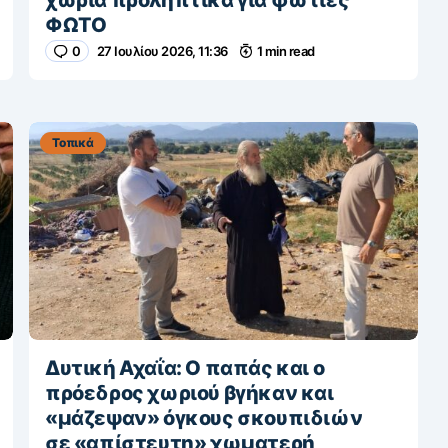
χωριά προληπτικά για φωτιές
ΦΩΤΟ
0
27 Ιουλίου 2026, 11:36
1 min read
Τοπικά
Δυτική Αχαΐα: Ο παπάς και ο
πρόεδρος χωριού βγήκαν και
«μάζεψαν» όγκους σκουπιδιών
σε «απίστευτη» χωματερή