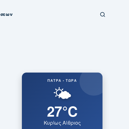
ήσεων
ΠΆΤΡΑ • ΤΏΡΑ
🌤️
27°C
Κυρίως Αίθριος