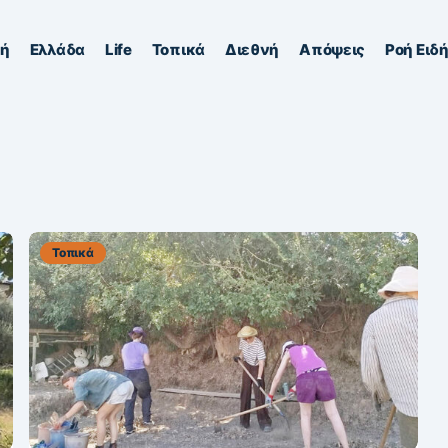
κή
Ελλάδα
Life
Τοπικά
Διεθνή
Απόψεις
Ροή Ειδ
Τοπικά