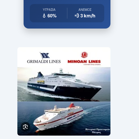
ΥΓΡΑΣΊΑ
ΆΝΕΜΟΣ
💧 60%
💨 3
km/h