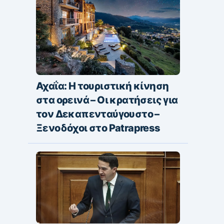
Αχαΐα: Η τουριστική κίνηση
στα ορεινά – Οι κρατήσεις για
τον Δεκαπενταύγουστο –
Ξενοδόχοι στο Patrapress