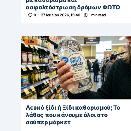
με καθαρισμό και
ασφαλτόστρωση δρόμων ΦΩΤΟ
0
27 Ιουλίου 2026, 15:40
1 min read
Life
Λευκό ξίδι ή Ξίδι καθαρισμού; Το
λάθος που κάνουμε όλοι στο
σούπερ μάρκετ