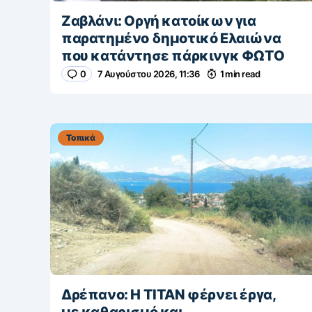
Ζαβλάνι: Οργή κατοίκων για
παρατημένο δημοτικό Ελαιώνα
που κατάντησε πάρκινγκ ΦΩΤΟ
0
7 Αυγούστου 2026, 11:36
1 min read
Τοπικά
Δρέπανο: Η ΤΙΤΑΝ φέρνει έργα,