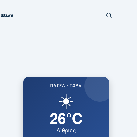
ήσεων
ΠΆΤΡΑ • ΤΏΡΑ
☀️
26°C
Αίθριος