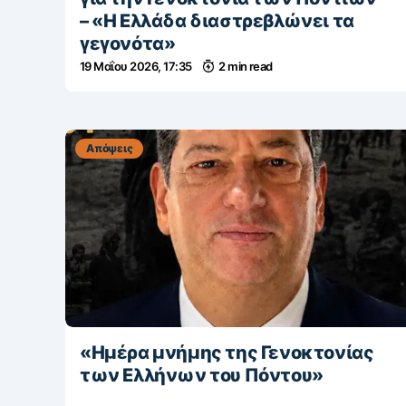
– «Η Ελλάδα διαστρεβλώνει τα
γεγονότα»
19 Μαΐου 2026, 17:35
2 min read
Απόψεις
«Ημέρα μνήμης της Γενοκτονίας
των Ελλήνων του Πόντου»