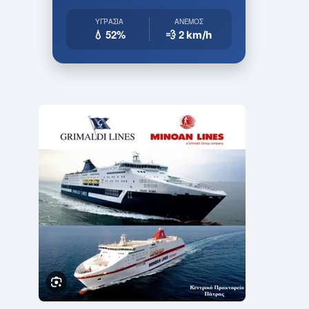
ΥΓΡΑΣΊΑ
ΆΝΕΜΟΣ
💧 52%
💨 2
km/h