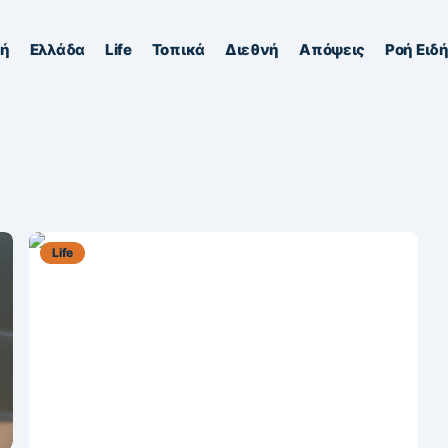
κή
Ελλάδα
Life
Τοπικά
Διεθνή
Απόψεις
Ροή Ειδ
Life