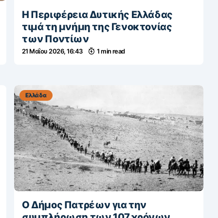
H Περιφέρεια Δυτικής Ελλάδας
τιμά τη μνήμη της Γενοκτονίας
των Ποντίων
21 Μαΐου 2026, 16:43
1 min read
Ελλάδα
Ο Δήμος Πατρέων για την
συμπλήρωση των 107 χρόνων