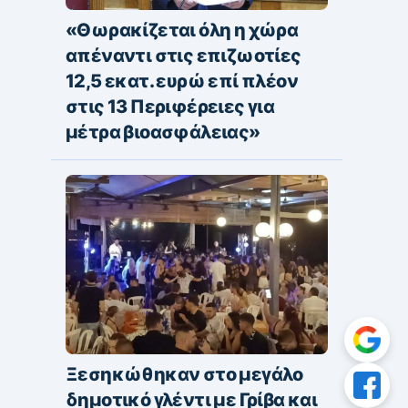
«Θωρακίζεται όλη η χώρα
απέναντι στις επιζωοτίες
12,5 εκατ. ευρώ επί πλέον
στις 13 Περιφέρειες για
μέτρα βιοασφάλειας»
Ξεσηκώθηκαν στο μεγάλο
δημοτικό γλέντι με Γρίβα και