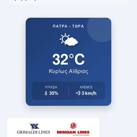
ΠΆΤΡΑ • ΤΏΡΑ
🌤️
32°C
Κυρίως Αίθριος
ΥΓΡΑΣΊΑ
ΆΝΕΜΟΣ
💧 35%
💨 3
km/h