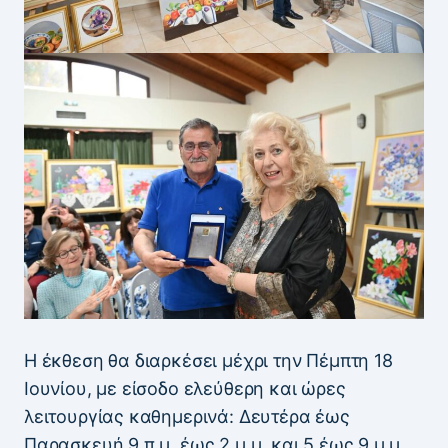
Η έκθεση θα διαρκέσει μέχρι την Πέμπτη 18
Ιουνίου, με είσοδο ελεύθερη και ώρες
λειτουργίας καθημερινά: Δευτέρα έως
Παρασκευή 9 π.μ. έως 2 μ.μ. και 5 έως 9 μ.μ.