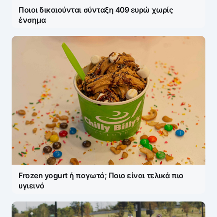
Ποιοι δικαιούνται σύνταξη 409 ευρώ χωρίς
ένσημα
Name
*
E-mail
*
Frozen yogurt ή παγωτό; Ποιο είναι τελικά πιο
Save my name and e-mail in this browser for the
υγιεινό
next time I comment.