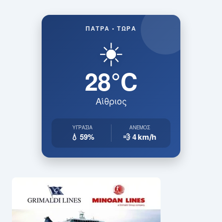
ΠΆΤΡΑ • ΤΏΡΑ
☀️
28°C
Αίθριος
ΥΓΡΑΣΊΑ
ΆΝΕΜΟΣ
💧 59%
💨 4
km/h