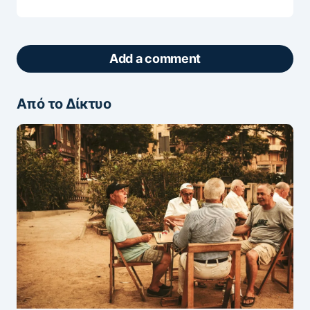
Add a comment
Από το Δίκτυο
ΖΩΝΤΑΝΆ ΣΧΌΛΙΑ
Πάρτε μέρος στη συζήτηση — το σχόλιό σας
ελέγχεται άμεσα από AI (Ελληνικά & Αγγλικά).
ΠΡΟΣΤΑΣΊΑ AI
Η ηλ. διεύθυνση σας δεν δημοσιεύεται.
Τα
υποχρεωτικά πεδία σημειώνονται με
*
Message
*