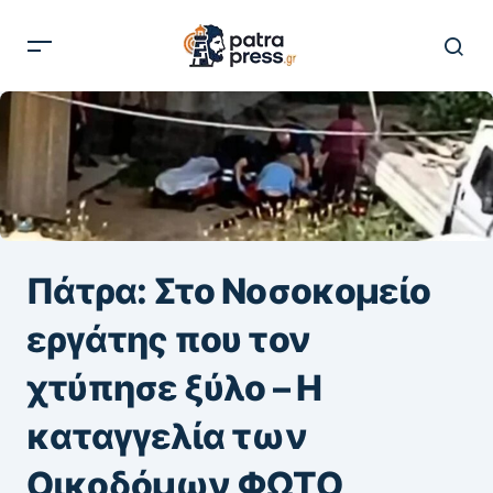
Πάτρα: Στο Νοσοκομείο
εργάτης που τον
χτύπησε ξύλο – Η
καταγγελία των
Οικοδόμων ΦΩΤΟ