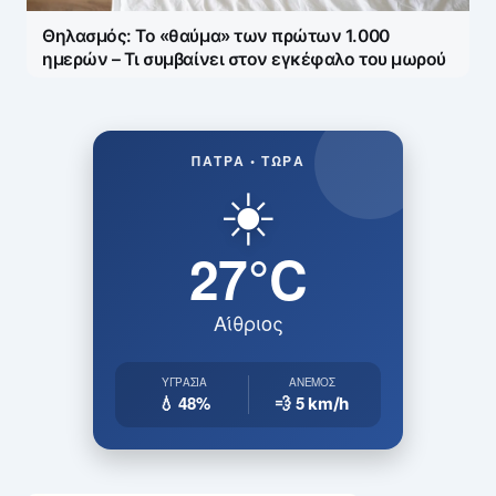
Θηλασμός: Το «θαύμα» των πρώτων 1.000
ημερών – Τι συμβαίνει στον εγκέφαλο του μωρού
ΠΆΤΡΑ • ΤΏΡΑ
☀️
27°C
Αίθριος
ΥΓΡΑΣΊΑ
ΆΝΕΜΟΣ
💧 48%
💨 5
km/h