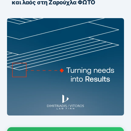
και λαός στη Ζαρούχλα ΦΩΤΟ