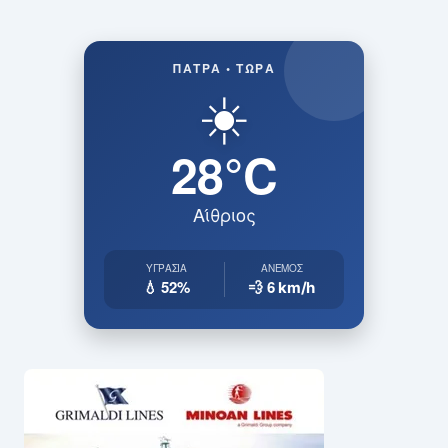
ΠΆΤΡΑ • ΤΏΡΑ
☀️
28°C
Αίθριος
ΥΓΡΑΣΊΑ
ΆΝΕΜΟΣ
💧 52%
💨 6
km/h