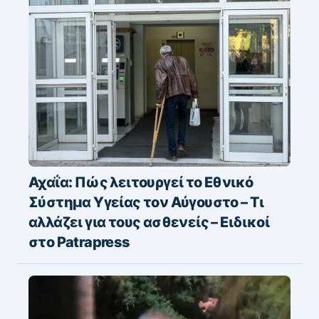
Αχαΐα: Πώς λειτουργεί το Εθνικό
Σύστημα Υγείας τον Αύγουστο – Τι
αλλάζει για τους ασθενείς – Eιδικοί
στο Patrapress