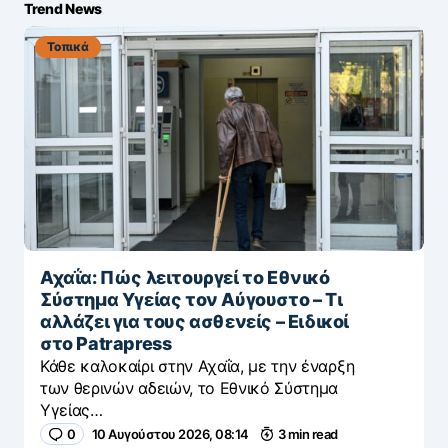
Trend News
Τοπικά
Αχαΐα: Πώς λειτουργεί το Εθνικό
Σύστημα Υγείας τον Αύγουστο – Τι
αλλάζει για τους ασθενείς – Eιδικοί
στο Patrapress
Κάθε καλοκαίρι στην Αχαΐα, με την έναρξη
των θερινών αδειών, το Εθνικό Σύστημα
Υγείας…
0
10 Αυγούστου 2026, 08:14
3 min read