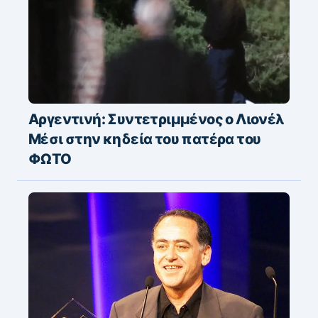
Αργεντινή: Συντετριμμένος ο Λιονέλ
Μέσι στην κηδεία του πατέρα του
ΦΩΤΟ