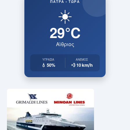
ΠΆΤΡΑ • ΤΏΡΑ
☀️
29°C
Αίθριος
ΥΓΡΑΣΊΑ
ΆΝΕΜΟΣ
💧 50%
💨 10
km/h