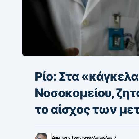
Ρίο: Στα «κάγκελα»
Νοσοκομείου, ζητ
το αίσχος των μ
Δήμητρης Τριανταφυλλοπουλος