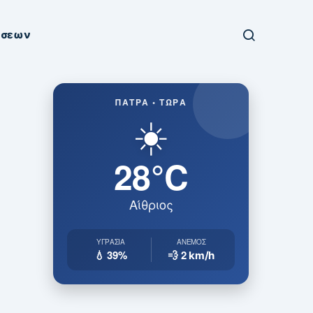
ήσεων
ΠΆΤΡΑ • ΤΏΡΑ
☀️
28°C
Αίθριος
ΥΓΡΑΣΊΑ
ΆΝΕΜΟΣ
💧 39%
💨 2
km/h