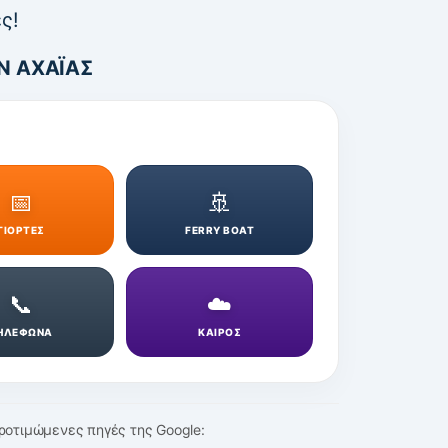
ς!
Ν ΑΧΑΪΑΣ
📅
🚢
ΓΙΟΡΤΕΣ
FERRY BOAT
📞
☁️
ΗΛΕΦΩΝΑ
ΚΑΙΡΟΣ
ροτιμώμενες πηγές της Google: