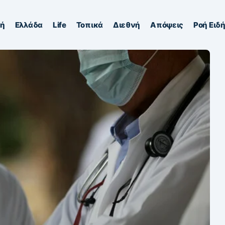
κή
Ελλάδα
Life
Τοπικά
Διεθνή
Απόψεις
Ροή Ειδ