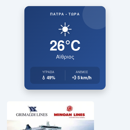
ΠΆΤΡΑ • ΤΏΡΑ
☀️
26°C
Αίθριος
ΥΓΡΑΣΊΑ
ΆΝΕΜΟΣ
💧 49%
💨 5
km/h