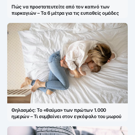
Πώς να προστατευτείτε από τον καπνό των
πυρκαγιών – Τα 6 μέτρα για τις ευπαθείς ομάδες
Name
*
E-mail
*
Θηλασμός: Το «θαύμα» των πρώτων 1.000
Save my name and e-mail in this browser for the
ημερών – Τι συμβαίνει στον εγκέφαλο του μωρού
next time I comment.