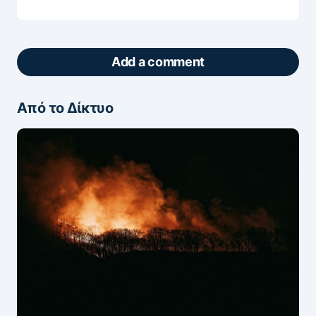
Add a comment
Από το Δίκτυο
ΖΩΝΤΑΝΆ ΣΧΌΛΙΑ
Πάρτε μέρος στη συζήτηση — το σχόλιό σας
ελέγχεται άμεσα από AI (Ελληνικά & Αγγλικά).
ΠΡΟΣΤΑΣΊΑ AI
Η ηλ. διεύθυνση σας δεν δημοσιεύεται.
Τα
υποχρεωτικά πεδία σημειώνονται με
*
Message
*