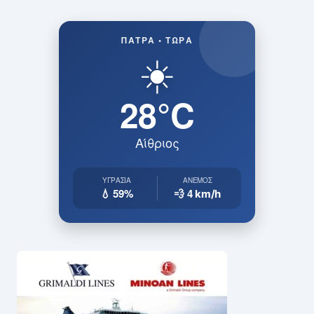
ΠΆΤΡΑ • ΤΏΡΑ
☀️
28°C
Αίθριος
ΥΓΡΑΣΊΑ
ΆΝΕΜΟΣ
💧 59%
💨 4
km/h