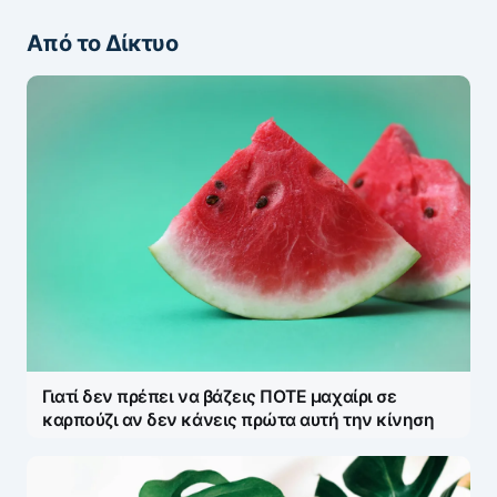
Από το Δίκτυο
ΖΩΝΤΑΝΆ ΣΧΌΛΙΑ
Πάρτε μέρος στη συζήτηση — το σχόλιό σας
ελέγχεται άμεσα από AI (Ελληνικά & Αγγλικά).
ΠΡΟΣΤΑΣΊΑ AI
Η ηλ. διεύθυνση σας δεν δημοσιεύεται.
Τα
υποχρεωτικά πεδία σημειώνονται με
*
Message
*
Γιατί δεν πρέπει να βάζεις ΠΟΤΕ μαχαίρι σε
καρπούζι αν δεν κάνεις πρώτα αυτή την κίνηση