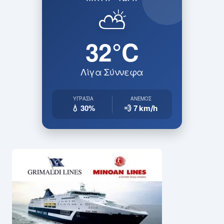
⛅
32°C
Λίγα Σύννεφα
ΥΓΡΑΣΊΑ
ΆΝΕΜΟΣ
💧 30%
💨 7
km/h