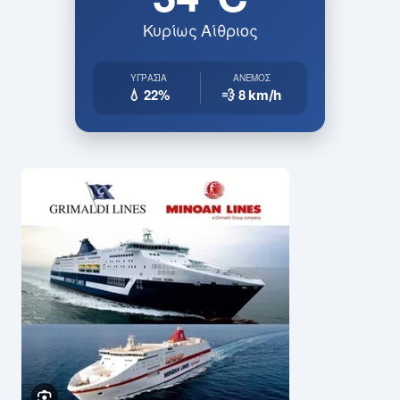
Κυρίως Αίθριος
ΥΓΡΑΣΊΑ
ΆΝΕΜΟΣ
💧 22%
💨 8
km/h