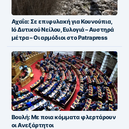
Αχαΐα: Σε επιφυλακή για Κουνούπια,
Ιό Δυτικού Νείλου, Ευλογιά – Αυστηρά
μέτρα – Οι αρμόδιοι στο Patrapress
Βουλή: Με ποια κόμματα φλερτάρουν
οι Ανεξάρτητοι