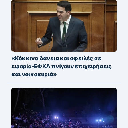
«Κόκκινα δάνεια και οφειλές σε
εφορία-ΕΦΚΑ πνίγουν επιχειρήσεις
και νοικοκυριά»