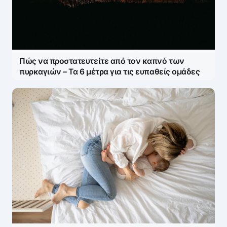
Η ηλ. διεύθυνση σας δεν δημοσιεύεται.
Τα
υποχρεωτικά πεδία σημειώνονται με
*
Message
*
Πώς να προστατευτείτε από τον καπνό των
πυρκαγιών – Τα 6 μέτρα για τις ευπαθείς ομάδες
Name
*
E-mail
*