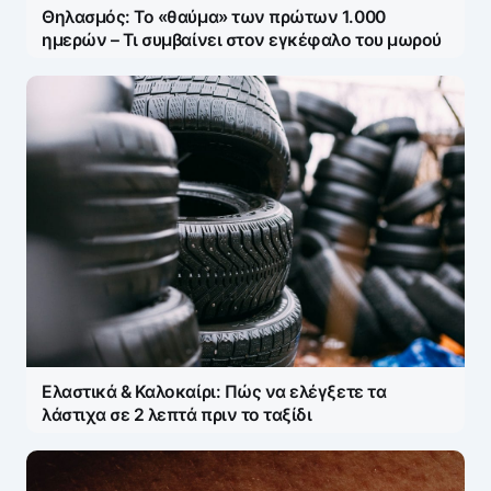
Θηλασμός: Το «θαύμα» των πρώτων 1.000
Save my name and e-mail in this browser for the
ημερών – Τι συμβαίνει στον εγκέφαλο του μωρού
next time I comment.
Ελαστικά & Καλοκαίρι: Πώς να ελέγξετε τα
λάστιχα σε 2 λεπτά πριν το ταξίδι