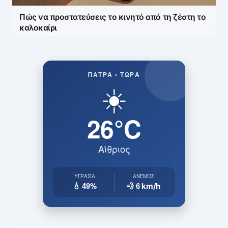
Πώς να προστατεύσεις το κινητό από τη ζέστη το
καλοκαίρι
ΠΆΤΡΑ • ΤΏΡΑ
☀️
26°C
Αίθριος
ΥΓΡΑΣΊΑ
ΆΝΕΜΟΣ
💧 49%
💨 6
km/h