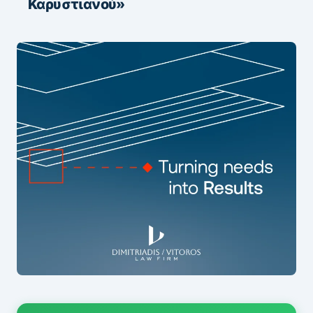
Καρυστιανού»