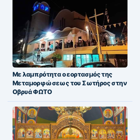
Με λαμπρότητα ο εορτασμός της
Μεταμορφώσεως του Σωτήρος στην
Οβρυά ΦΩΤΟ