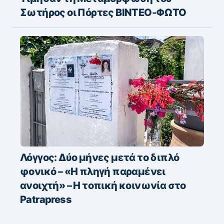
Σωτήρος οι Πόρτες ΒΙΝΤΕΟ-ΦΩΤΟ
Λόγγος: Δύο μήνες μετά το διπλό
φονικό – «H πληγή παραμένει
ανοιχτή» – Η τοπική κοινωνία στο
Patrapress