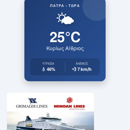
ΠΆΤΡΑ • ΤΏΡΑ
🌤️
25°C
Κυρίως Αίθριος
ΥΓΡΑΣΊΑ
ΆΝΕΜΟΣ
💧 46%
💨 7
km/h