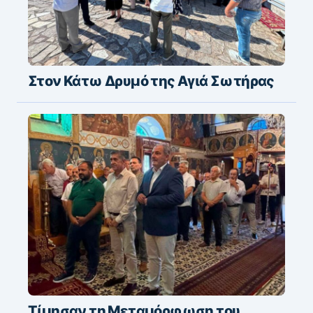
Στον Κάτω Δρυμό της Αγιά Σωτήρας
Τίμησαν τη Μεταμόρφωση του