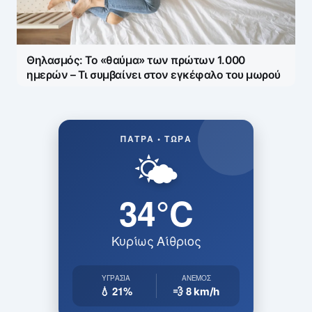
Θηλασμός: Το «θαύμα» των πρώτων 1.000
ημερών – Τι συμβαίνει στον εγκέφαλο του μωρού
ΠΆΤΡΑ • ΤΏΡΑ
🌤️
34°C
Κυρίως Αίθριος
ΥΓΡΑΣΊΑ
ΆΝΕΜΟΣ
💧 21%
💨 8
km/h