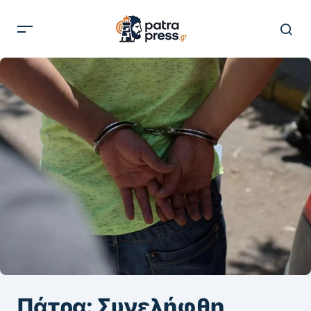
Πάτρα: Συνελήφθη