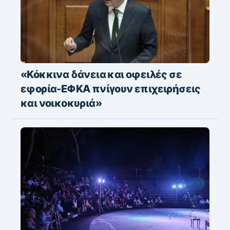
«Κόκκινα δάνεια και οφειλές σε
εφορία-ΕΦΚΑ πνίγουν επιχειρήσεις
και νοικοκυριά»