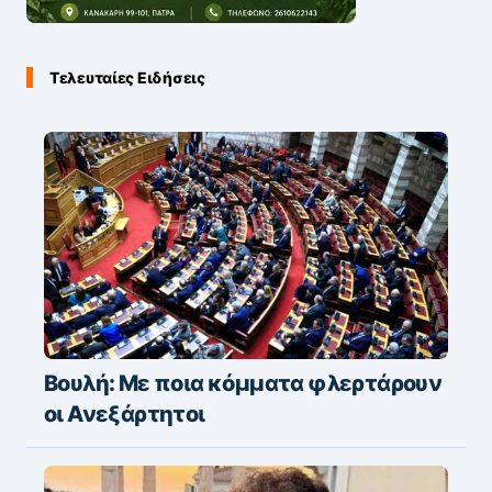
Τελευταίες Ειδήσεις
Βουλή: Με ποια κόμματα φλερτάρουν
οι Ανεξάρτητοι