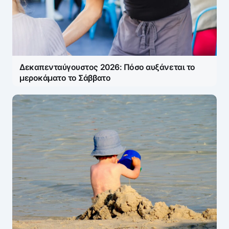
Η ηλ. διεύθυνση σας δεν δημοσιεύεται.
Τα
υποχρεωτικά πεδία σημειώνονται με
*
Message
*
Δεκαπενταύγουστος 2026: Πόσο αυξάνεται το
μεροκάματο το Σάββατο
Name
*
E-mail
*