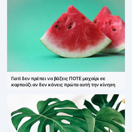
Name
*
E-mail
*
Γιατί δεν πρέπει να βάζεις ΠΟΤΕ μαχαίρι σε
Save my name and e-mail in this browser for the
καρπούζι αν δεν κάνεις πρώτα αυτή την κίνηση
next time I comment.