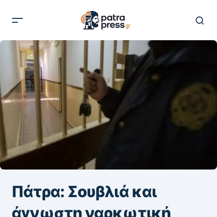
Πάτρα: Σουβλιά και
άγνωστη ναρκωτική