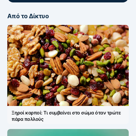
Από το Δίκτυο
ΖΩΝΤΑΝΆ ΣΧΌΛΙΑ
Πάρτε μέρος στη συζήτηση — το σχόλιό σας
ελέγχεται άμεσα από AI (Ελληνικά & Αγγλικά).
ΠΡΟΣΤΑΣΊΑ AI
Η ηλ. διεύθυνση σας δεν δημοσιεύεται.
Τα
υποχρεωτικά πεδία σημειώνονται με
*
Message
*
Ξηροί καρποί: Τι συμβαίνει στο σώμα όταν τρώτε
πάρα πολλούς