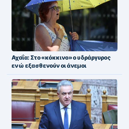
Αχαΐα: Στο «κόκκινο» ο υδράργυρος
ενώ εξασθενούν οι άνεμοι