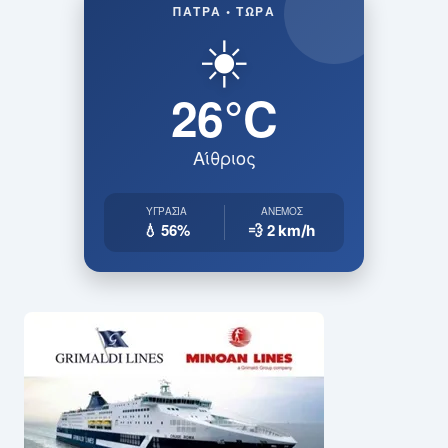
ΠΆΤΡΑ • ΤΏΡΑ
☀️
26°C
Αίθριος
ΥΓΡΑΣΊΑ
ΆΝΕΜΟΣ
💧 56%
💨 2
km/h