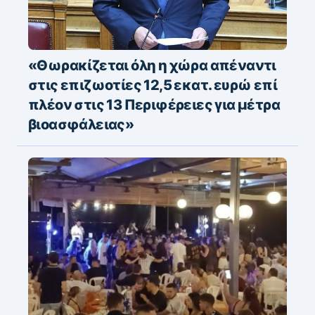
«Θωρακίζεται όλη η χώρα απέναντι
στις επιζωοτίες 12,5 εκατ. ευρώ επί
πλέον στις 13 Περιφέρειες για μέτρα
βιοασφάλειας»