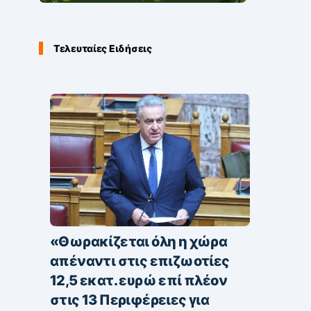
Τελευταίες Ειδήσεις
«Θωρακίζεται όλη η χώρα
απέναντι στις επιζωοτίες
12,5 εκατ. ευρώ επί πλέον
στις 13 Περιφέρειες για