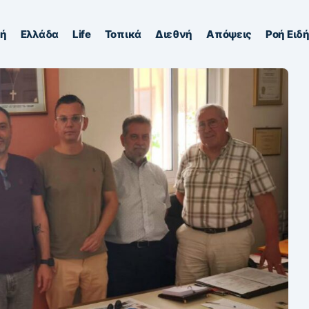
κή
Ελλάδα
Life
Τοπικά
Διεθνή
Απόψεις
Ροή Ειδ