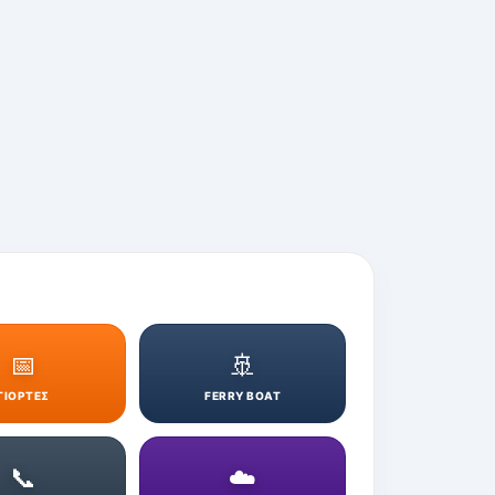
📅
🚢
ΓΙΟΡΤΕΣ
FERRY BOAT
📞
☁️