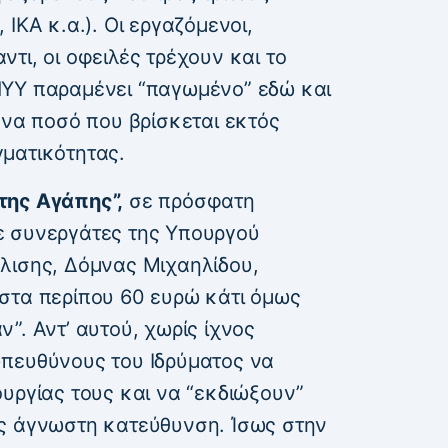
ΙΚΑ κ.α.). Οι εργαζόμενοι,
τι, οι οφειλές τρέχουν και το
ΠΥΥ παραμένει “παγωμένο” εδώ και
ένα ποσό που βρίσκεται εκτός
ματικότητας.
της Αγάπης”,
σε πρόσφατη
ε συνεργάτες της Υπουργού
λισης, Δόμνας Μιχαηλίδου,
στα περίπου 60 ευρώ κάτι όμως
”. Αντ’ αυτού, χωρίς ίχνος
πευθύνους του Ιδρύματος να
υργίας τους και να “εκδιώξουν”
ς άγνωστη κατεύθυνση. Ίσως στην