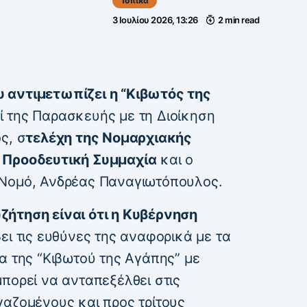
Τοπικά
3 Ιουλίου 2026, 13:26
2 min read
 αντιμετωπίζει η “Κιβωτός της
 της Παρασκευής με τη Διοίκηση
ς, σ
τελέχη της Νομαρχιακής
 Προοδευτική Συμμαχία
και ο
 Νομό, Ανδρέας Παναγιωτόπουλος.
ζήτηση είναι ότι η Κυβέρνηση
ει τις ευθύνες της αναφορικά με τα
α της “Κιβωτού της Αγάπης” με
πορεί να ανταπεξέλθει στις
γαζομένους και προς τρίτους