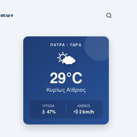
ήσεων
ΠΆΤΡΑ • ΤΏΡΑ
🌤️
29°C
Κυρίως Αίθριος
ΥΓΡΑΣΊΑ
ΆΝΕΜΟΣ
💧 47%
💨 2
km/h