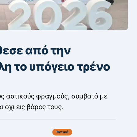
θεσε από την
η το υπόγειο τρένο
ς αστικούς φραγμούς, συμβατό με
 όχι εις βάρος τους.
Τοπικά