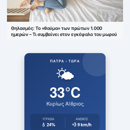
Θηλασμός: Το «θαύμα» των πρώτων 1.000
ημερών – Τι συμβαίνει στον εγκέφαλο του μωρού
ΠΆΤΡΑ • ΤΏΡΑ
🌤️
33°C
Κυρίως Αίθριος
ΥΓΡΑΣΊΑ
ΆΝΕΜΟΣ
💧 24%
💨 9
km/h