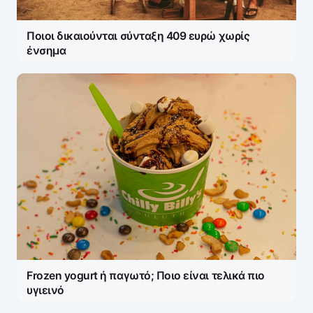
Message
*
Ποιοι δικαιούνται σύνταξη 409 ευρώ χωρίς
ένσημα
Name
*
E-mail
*
Frozen yogurt ή παγωτό; Ποιο είναι τελικά πιο
Save my name and e-mail in this browser for the
υγιεινό
next time I comment.