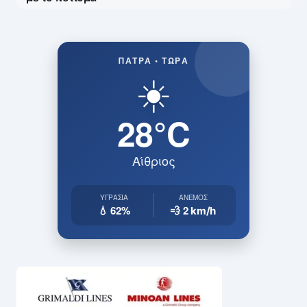
ΠΆΤΡΑ • ΤΏΡΑ
☀️
28°C
Αίθριος
ΥΓΡΑΣΊΑ
ΆΝΕΜΟΣ
💧 62%
💨 2
km/h