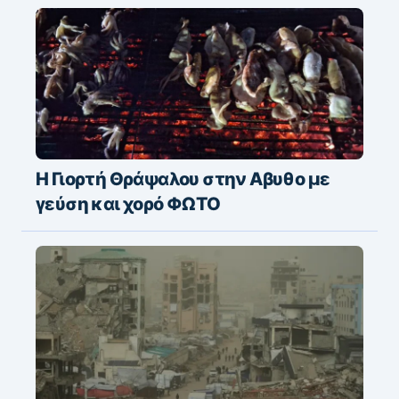
Η Γιορτή Θράψαλου στην Αβυθο με
γεύση και χορό ΦΩΤΟ