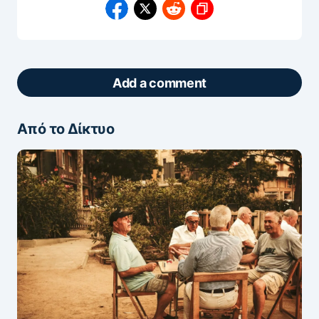
Add a comment
Από το Δίκτυο
ΖΩΝΤΑΝΆ ΣΧΌΛΙΑ
Πάρτε μέρος στη συζήτηση — το σχόλιό σας
ελέγχεται άμεσα από AI (Ελληνικά & Αγγλικά).
ΠΡΟΣΤΑΣΊΑ AI
Η ηλ. διεύθυνση σας δεν δημοσιεύεται.
Τα
υποχρεωτικά πεδία σημειώνονται με
*