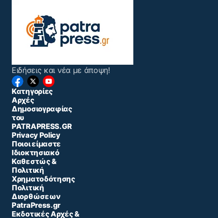
Ειδήσεις και νέα με άποψη!
Κατηγορίες
Αρχές
Δημοσιογραφίας
του
PATRAPRESS.GR
Privacy Policy
Ποιοι είμαστε
Ιδιοκτησιακό
Καθεστώς &
Πολιτική
Χρηματοδότησης
Πολιτική
Διορθώσεων
PatraPress.gr
Εκδοτικές Αρχές &