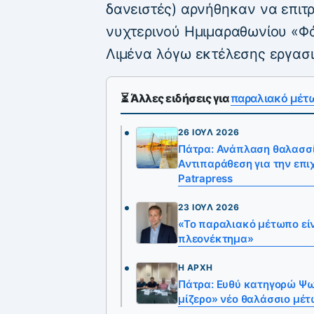
δανειστές) αρνήθηκαν να επιτ
νυχτερινού Ημιμαραθωνίου «Φά
Λιμένα λόγω εκτέλεσης εργασ
⏳ Άλλες ειδήσεις για
παραλιακό μέτ
26 ΙΟΎΛ 2026
Πάτρα: Ανάπλαση θαλασσί
Αντιπαράθεση για την επι
Patrapress
23 ΙΟΎΛ 2026
«Το παραλιακό μέτωπο εί
πλεονέκτημα»
Η ΑΡΧΉ
Πάτρα: Ευθύ κατηγορώ Ψω
μίζερο» νέο θαλάσσιο μέ