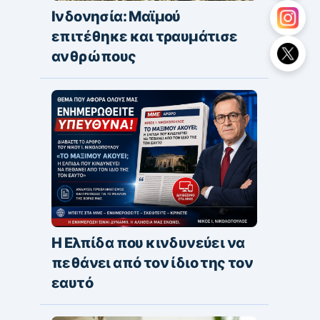
Ινδονησία: Μαϊμού
επιτέθηκε και τραυμάτισε
ανθρώπους
Η Ελπίδα που κινδυνεύει να
πεθάνει από τον ίδιο της τον
εαυτό