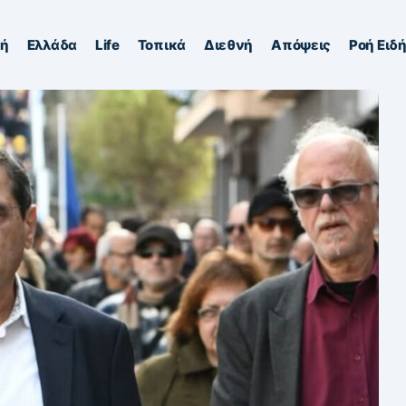
κή
Ελλάδα
Life
Τοπικά
Διεθνή
Απόψεις
Ροή Ειδ