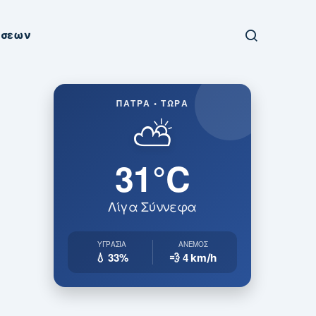
ήσεων
ΠΆΤΡΑ • ΤΏΡΑ
⛅
31°C
Λίγα Σύννεφα
ΥΓΡΑΣΊΑ
ΆΝΕΜΟΣ
💧 33%
💨 4
km/h