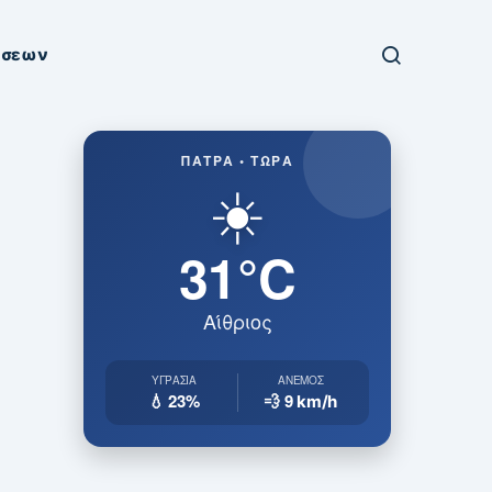
ήσεων
ΠΆΤΡΑ • ΤΏΡΑ
☀️
31°C
Αίθριος
ΥΓΡΑΣΊΑ
ΆΝΕΜΟΣ
💧 23%
💨 9
km/h