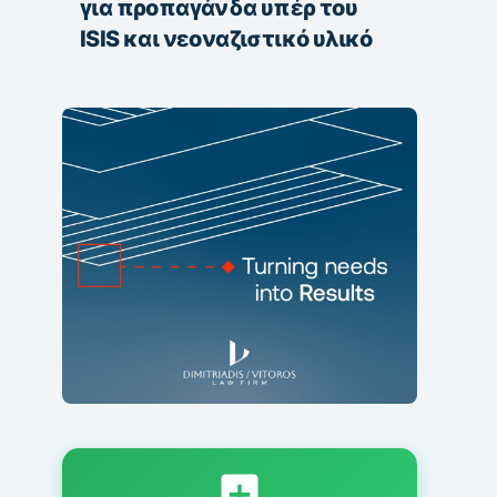
για προπαγάνδα υπέρ του
ISIS και νεοναζιστικό υλικό