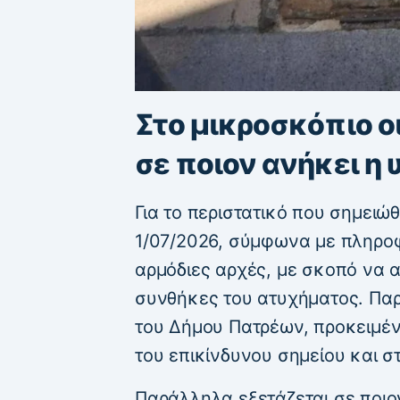
Στο μικροσκόπιο ο
σε ποιον ανήκει η
Για το περιστατικό που σημειώ
1/07/2026, σύμφωνα με πληροφ
αρμόδιες αρχές, με σκοπό να 
συνθήκες του ατυχήματος. Πα
του Δήμου Πατρέων, προκειμέ
του επικίνδυνου σημείου και 
Παράλληλα εξετάζεται σε ποιο