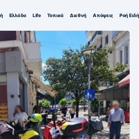
κή
Ελλάδα
Life
Τοπικά
Διεθνή
Απόψεις
Ροή Ειδ