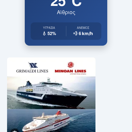
25°C
Αίθριος
ΥΓΡΑΣΊΑ
ΆΝΕΜΟΣ
💧 52%
💨 6
km/h