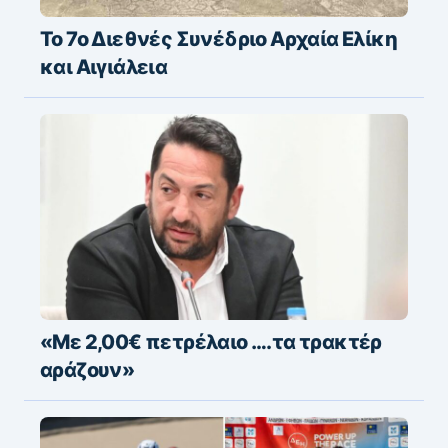
Το 7ο Διεθνές Συνέδριο Αρχαία Ελίκη
και Αιγιάλεια
«Με 2,00€ πετρέλαιο ….τα τρακτέρ
αράζουν»