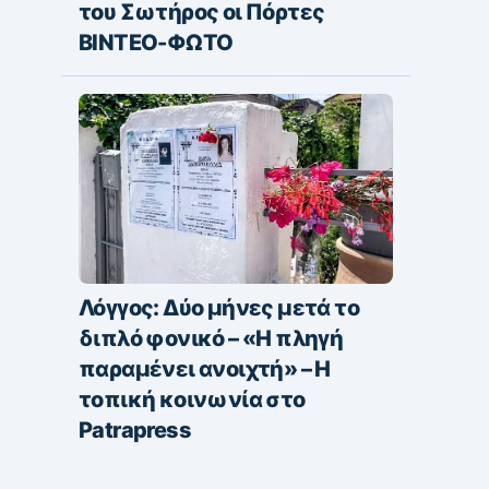
του Σωτήρος οι Πόρτες
ΒΙΝΤΕΟ-ΦΩΤΟ
Λόγγος: Δύο μήνες μετά το
διπλό φονικό – «H πληγή
παραμένει ανοιχτή» – Η
τοπική κοινωνία στο
Patrapress