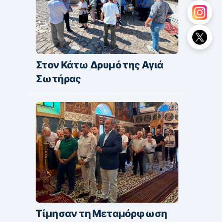
Στον Κάτω Δρυμό της Αγιά
Σωτήρας
Τίμησαν τη Μεταμόρφωση