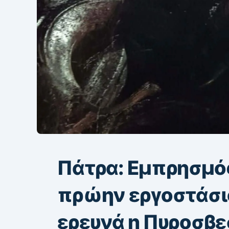
Πάτρα: Εμπρησμός
πρώην εργοστάσιο τ
ερευνά η Πυροσβε