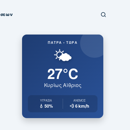
ήσεων
ΠΆΤΡΑ • ΤΏΡΑ
🌤️
27°C
Κυρίως Αίθριος
ΥΓΡΑΣΊΑ
ΆΝΕΜΟΣ
💧 50%
💨 6
km/h