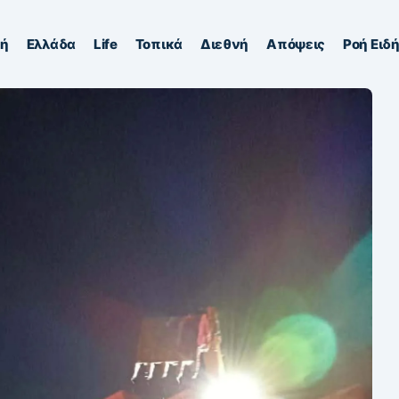
κή
Ελλάδα
Life
Τοπικά
Διεθνή
Απόψεις
Ροή Ειδ