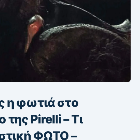
 η φωτιά στο
ης Pirelli – Tι
στική ΦΩΤΟ –