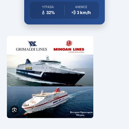
ΥΓΡΑΣΊΑ
ΆΝΕΜΟΣ
💧 32%
💨 3
km/h