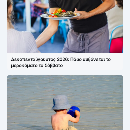
Η ηλ. διεύθυνση σας δεν δημοσιεύεται.
Τα
υποχρεωτικά πεδία σημειώνονται με
*
Message
*
Δεκαπενταύγουστος 2026: Πόσο αυξάνεται το
μεροκάματο το Σάββατο
Name
*