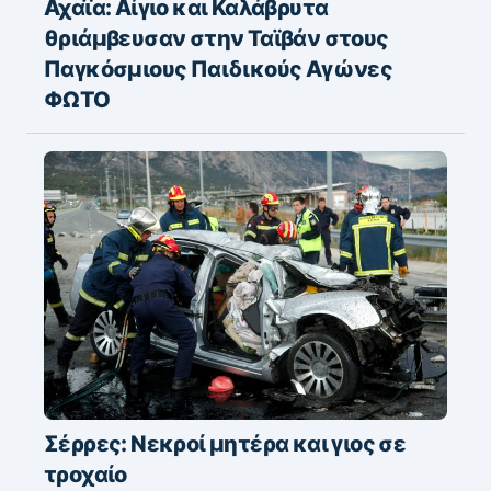
Αχαΐα: Αίγιο και Καλάβρυτα
θριάμβευσαν στην Ταϊβάν στους
Παγκόσμιους Παιδικούς Αγώνες
ΦΩΤΟ
Σέρρες: Νεκροί μητέρα και γιος σε
τροχαίο