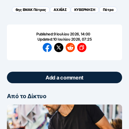
6ης ΕΜΑΚ Πάτρας
ΑΧΑΪ́ΑΣ
ΚΥΒΕΡΝΗΣΗ
Πάτρα
Published:
9 Ιουλίου 2026, 14:00
Updated:
10 Ιουλίου 2026, 07:25
Add a comment
Από το Δίκτυο
ΖΩΝΤΑΝΆ ΣΧΌΛΙΑ
Πάρτε μέρος στη συζήτηση — το σχόλιό σας
ελέγχεται άμεσα από AI (Ελληνικά & Αγγλικά).
ΠΡΟΣΤΑΣΊΑ AI