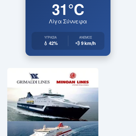
31°C
Λίγα Σύννεφα
ΥΓΡΑΣΊΑ
ΆΝΕΜΟΣ
💧 42%
💨 9
km/h