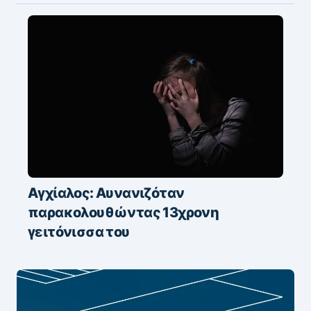
Αγχίαλος: Αυνανιζόταν
παρακολουθώντας 13χρονη
γειτόνισσα του