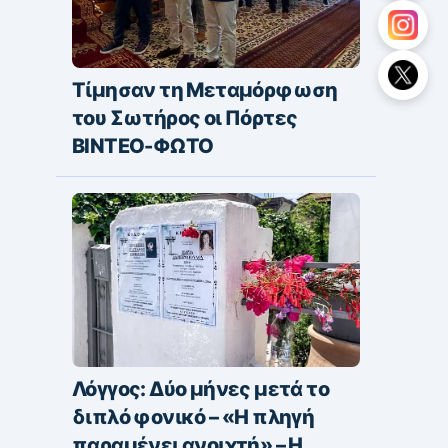
Τίμησαν τη Μεταμόρφωση
του Σωτήρος οι Πόρτες
ΒΙΝΤΕΟ-ΦΩΤΟ
Λόγγος: Δύο μήνες μετά το
διπλό φονικό – «H πληγή
παραμένει ανοιχτή» – Η