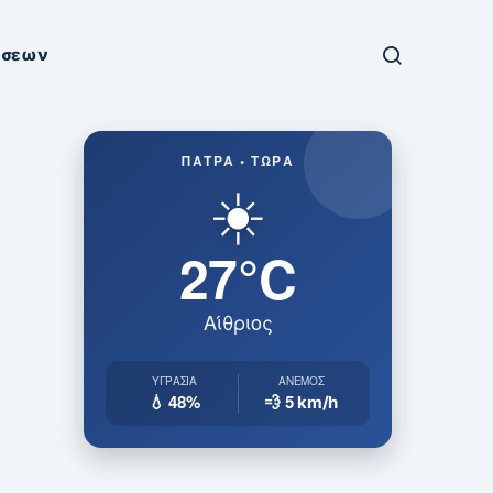
ήσεων
ΠΆΤΡΑ • ΤΏΡΑ
☀️
27°C
Αίθριος
ΥΓΡΑΣΊΑ
ΆΝΕΜΟΣ
💧 48%
💨 5
km/h