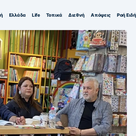
κή
Ελλάδα
Life
Τοπικά
Διεθνή
Απόψεις
Ροή Ειδ