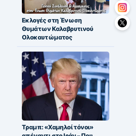
Εκλογές στη Ένωση
Θυμάτων Καλαβρυτινού
Ολοκαυτώματος
Τραμπ: «Χαμηλοί τόνοι»
απέναντι στο Ιράν – Που