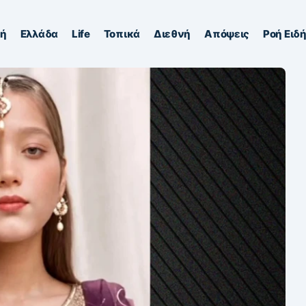
κή
Ελλάδα
Life
Τοπικά
Διεθνή
Απόψεις
Ροή Ειδ