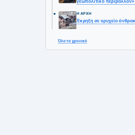
γεωπολιτικό περιβάλλον»
Η ΑΡΧΉ
Έκρηξη σε ορυχείο άνθρακ
Όλο το χρονικό