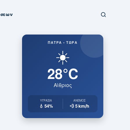
ήσεων
ΠΆΤΡΑ • ΤΏΡΑ
☀️
28°C
Αίθριος
ΥΓΡΑΣΊΑ
ΆΝΕΜΟΣ
💧 54%
💨 5
km/h