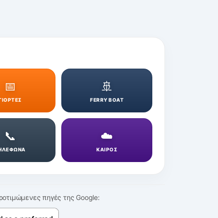
📅
🚢
ΓΙΟΡΤΕΣ
FERRY BOAT
📞
☁️
ΗΛΕΦΩΝΑ
ΚΑΙΡΟΣ
ροτιμώμενες πηγές της Google: