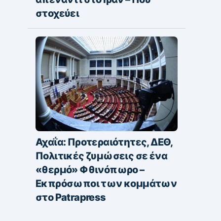
στοχεύει
Αχαΐα: Προτεραιότητες, ΔΕΘ,
Πολιτικές ζυμώσεις σε ένα
«θερμό» Φθινόπωρο –
Εκπρόσωποι των κομμάτων
στο Patrapress