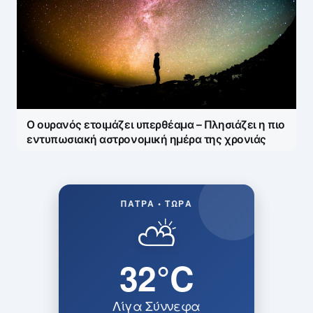
Ο ουρανός ετοιμάζει υπερθέαμα – Πλησιάζει η πιο
εντυπωσιακή αστρονομική ημέρα της χρονιάς
ΠΆΤΡΑ • ΤΏΡΑ
⛅
32°C
Λίγα Σύννεφα