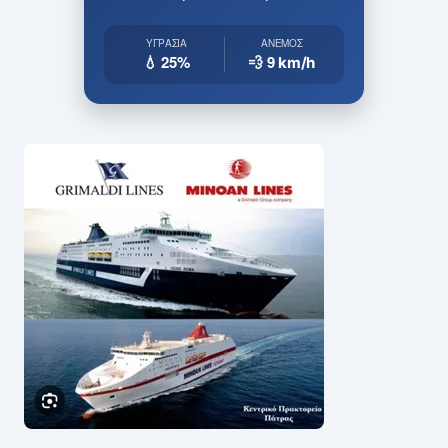
ΥΓΡΑΣΊΑ
ΆΝΕΜΟΣ
💧 25%
💨 9
km/h