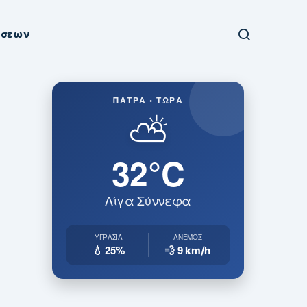
ήσεων
ΠΆΤΡΑ • ΤΏΡΑ
⛅
32°C
Λίγα Σύννεφα
ΥΓΡΑΣΊΑ
ΆΝΕΜΟΣ
💧 25%
💨 9
km/h