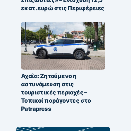
επιζωοτίες» – Ενίσχυση 12,5
εκατ. ευρώ στις Περιφέρειες
Αχαΐα: Ζητούμενο η
αστυνόμευση στις
τουριστικές περιοχές –
Τοπικοί παράγοντες στο
Patrapress