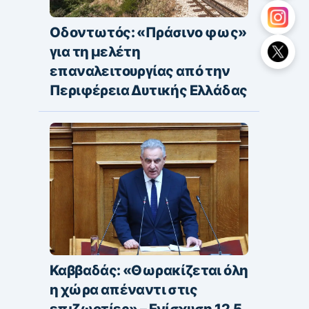
Οδοντωτός: «Πράσινο φως»
για τη μελέτη
επαναλειτουργίας από την
Περιφέρεια Δυτικής Ελλάδας
Καββαδάς: «Θωρακίζεται όλη
η χώρα απέναντι στις