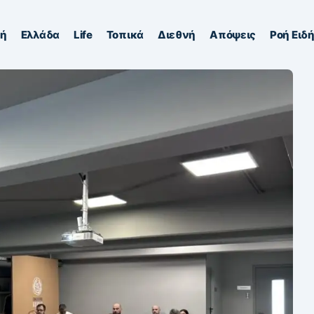
κή
Ελλάδα
Life
Τοπικά
Διεθνή
Απόψεις
Ροή Ειδ