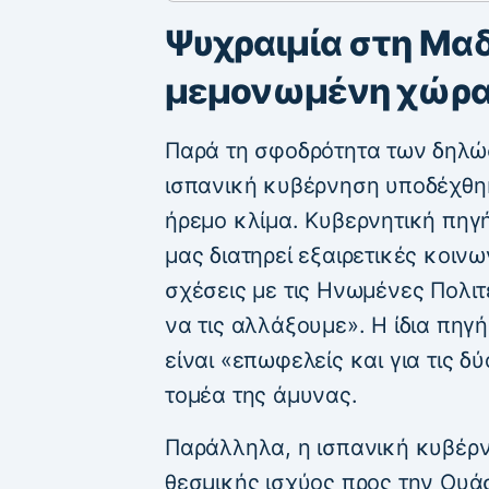
Ψυχραιμία στη Μαδ
μεμονωμένη χώρα,
Παρά τη σφοδρότητα των δηλώ
ισπανική κυβέρνηση υποδέχθη
ήρεμο κλίμα. Κυβερνητική πηγ
μας διατηρεί εξαιρετικές κοινω
σχέσεις με τις Ηνωμένες Πολιτ
να τις αλλάξουμε». Η ίδια πηγή
είναι «επωφελείς και για τις δύ
τομέα της άμυνας.
Παράλληλα, η ισπανική κυβέρ
θεσμικής ισχύος προς την Ουάσ