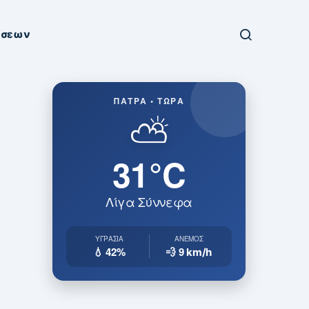
ήσεων
ΠΆΤΡΑ • ΤΏΡΑ
⛅
31°C
Λίγα Σύννεφα
ΥΓΡΑΣΊΑ
ΆΝΕΜΟΣ
💧 42%
💨 9
km/h