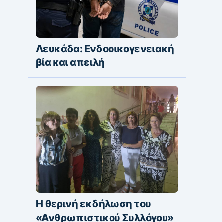
Λευκάδα: Ενδοοικογενειακή
βία και απειλή
Η θερινή εκδήλωση του
«Ανθρωπιστικού Συλλόγου»