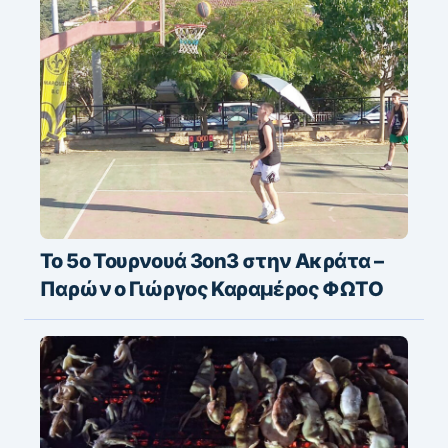
Το 5ο Τουρνουά 3on3 στην Ακράτα –
Παρών ο Γιώργος Καραμέρος ΦΩΤΟ