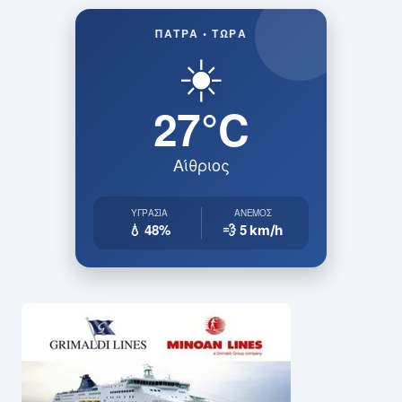
ΠΆΤΡΑ • ΤΏΡΑ
☀️
27°C
Αίθριος
ΥΓΡΑΣΊΑ
ΆΝΕΜΟΣ
💧 48%
💨 5
km/h