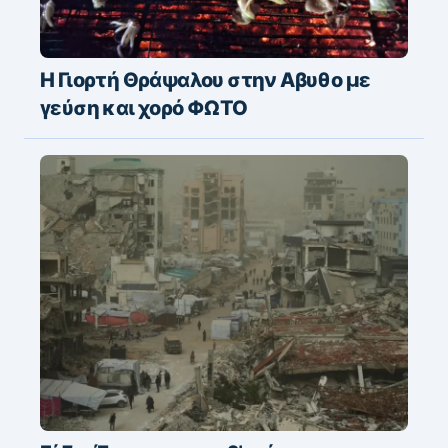
Η Γιορτή Θράψαλου στην Αβυθο με
γεύση και χορό ΦΩΤΟ