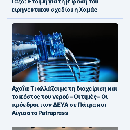
Γάζα: Έτοιμη για τη β’ φάση του
ειρηνευτικού σχεδίου η Χαμάς
Αχαΐα: Τι αλλάζει με τη διαχείριση και
το κόστος του νερού – Οι τιμές – Οι
πρόεδροι των ΔΕΥΑ σε Πάτρα και
Αίγιο στο Patrapress