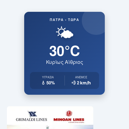
ΠΆΤΡΑ • ΤΏΡΑ
🌤️
30°C
Κυρίως Αίθριος
ΥΓΡΑΣΊΑ
ΆΝΕΜΟΣ
💧 50%
💨 2
km/h