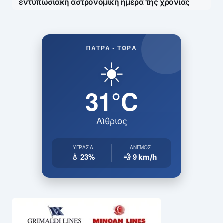
εντυπωσιακή αστρονομική ημέρα της χρονιάς
ΠΆΤΡΑ • ΤΏΡΑ
☀️
31°C
Αίθριος
ΥΓΡΑΣΊΑ
ΆΝΕΜΟΣ
💧 23%
💨 9
km/h