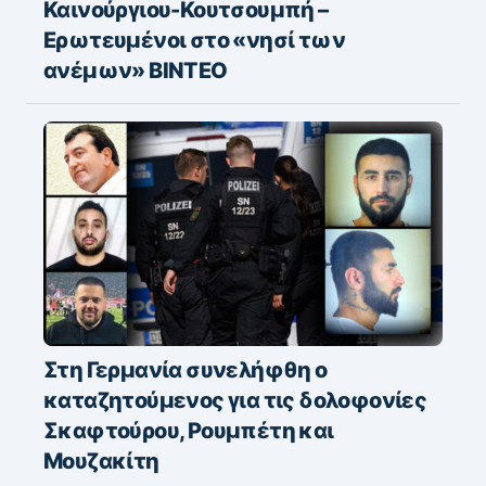
Καινούργιου-Κουτσουμπή –
Ερωτευμένοι στο «νησί των
ανέμων» ΒΙΝΤΕΟ
Στη Γερμανία συνελήφθη ο
καταζητούμενος για τις δολοφονίες
Σκαφτούρου, Ρουμπέτη και
Μουζακίτη