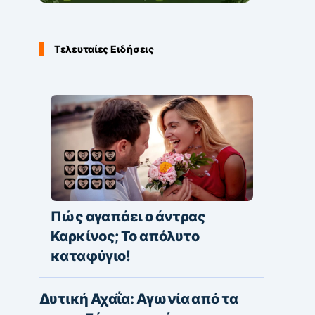
Τελευταίες Ειδήσεις
Πώς αγαπάει ο άντρας
Καρκίνος; Το απόλυτο
καταφύγιο!
Δυτική Αχαΐα: Αγωνία από τα