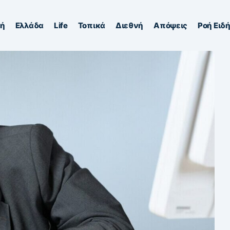
κή
Ελλάδα
Life
Τοπικά
Διεθνή
Απόψεις
Ροή Ειδ