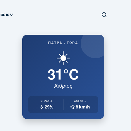
ήσεων
ΠΆΤΡΑ • ΤΏΡΑ
☀️
31°C
Αίθριος
ΥΓΡΑΣΊΑ
ΆΝΕΜΟΣ
💧 29%
💨 8
km/h