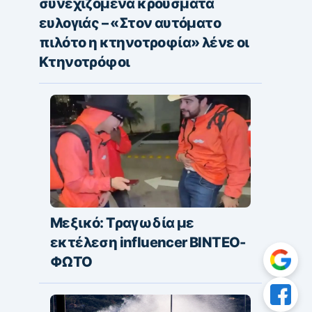
συνεχιζόμενα κρούσματα
ευλογιάς – «Στον αυτόματο
πιλότο η κτηνοτροφία» λένε οι
Κτηνοτρόφοι
Μεξικό: Τραγωδία με
εκτέλεση influencer ΒΙΝΤΕΟ-
ΦΩΤΟ