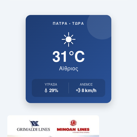
ΠΆΤΡΑ • ΤΏΡΑ
☀️
31°C
Αίθριος
ΥΓΡΑΣΊΑ
ΆΝΕΜΟΣ
💧 29%
💨 8
km/h