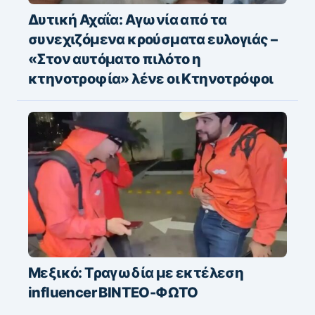
Δυτική Αχαΐα: Αγωνία από τα
συνεχιζόμενα κρούσματα ευλογιάς –
«Στον αυτόματο πιλότο η
κτηνοτροφία» λένε οι Κτηνοτρόφοι
Μεξικό: Τραγωδία με εκτέλεση
influencer ΒΙΝΤΕΟ-ΦΩΤΟ