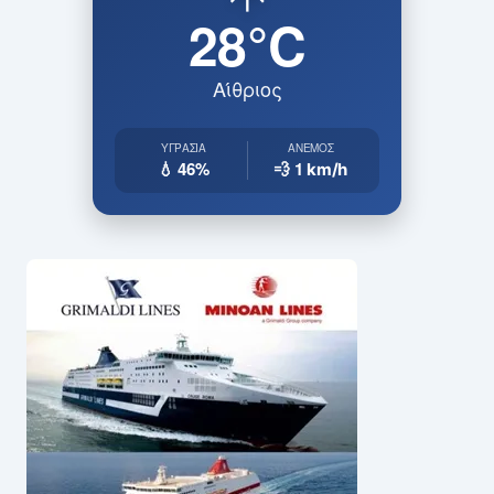
28°C
Αίθριος
ΥΓΡΑΣΊΑ
ΆΝΕΜΟΣ
💧 46%
💨 1
km/h