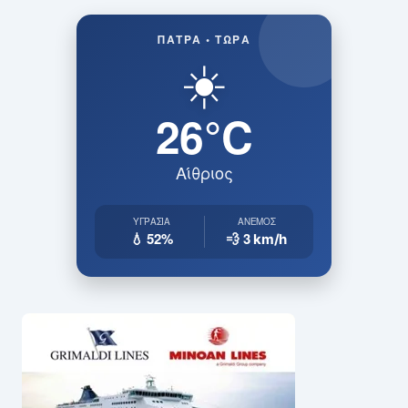
ΠΆΤΡΑ • ΤΏΡΑ
☀️
26°C
Αίθριος
ΥΓΡΑΣΊΑ
ΆΝΕΜΟΣ
💧 52%
💨 3
km/h