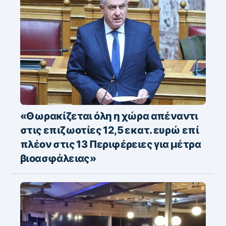
«Θωρακίζεται όλη η χώρα απέναντι
στις επιζωοτίες 12,5 εκατ. ευρώ επί
πλέον στις 13 Περιφέρειες για μέτρα
βιοασφάλειας»