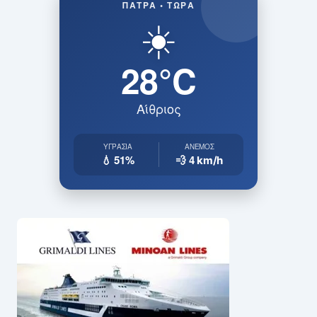
ΠΆΤΡΑ • ΤΏΡΑ
☀️
28°C
Αίθριος
ΥΓΡΑΣΊΑ
ΆΝΕΜΟΣ
💧 51%
💨 4
km/h