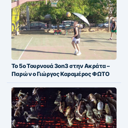
Το 5ο Τουρνουά 3on3 στην Ακράτα –
Παρών ο Γιώργος Καραμέρος ΦΩΤΟ