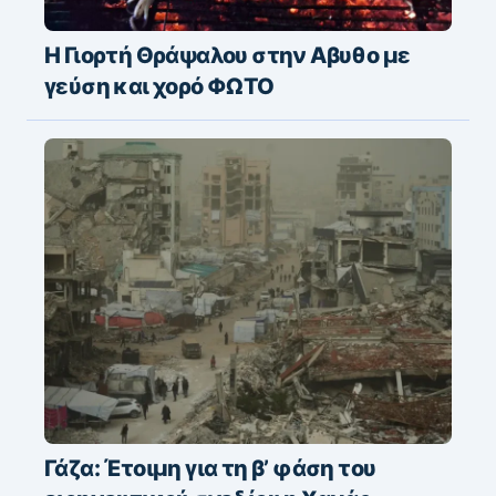
Η Γιορτή Θράψαλου στην Αβυθο με
γεύση και χορό ΦΩΤΟ
Γάζα: Έτοιμη για τη β’ φάση του