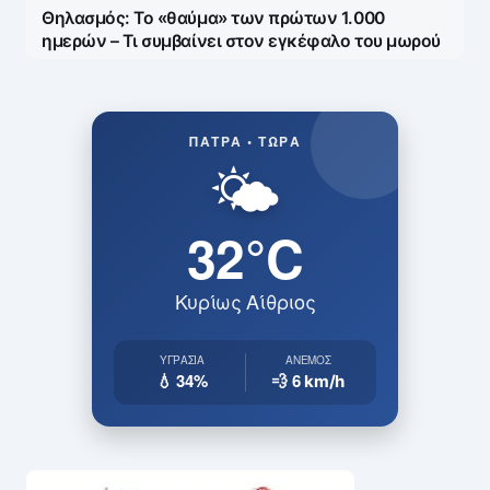
Θηλασμός: Το «θαύμα» των πρώτων 1.000
ημερών – Τι συμβαίνει στον εγκέφαλο του μωρού
ΠΆΤΡΑ • ΤΏΡΑ
🌤️
32°C
Κυρίως Αίθριος
ΥΓΡΑΣΊΑ
ΆΝΕΜΟΣ
💧 34%
💨 6
km/h