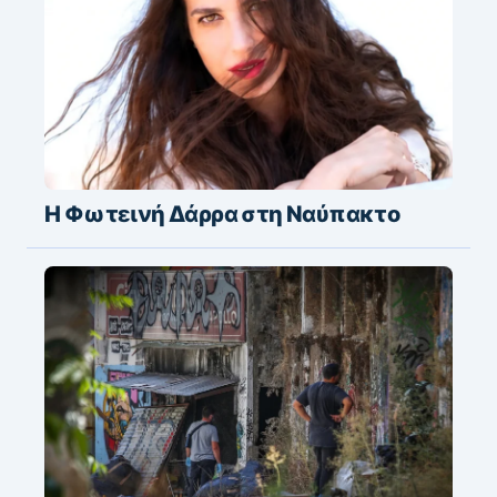
Η Φωτεινή Δάρρα στη Ναύπακτο