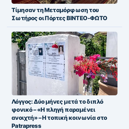
Τίμησαν τη Μεταμόρφωση του
Σωτήρος οι Πόρτες ΒΙΝΤΕΟ-ΦΩΤΟ
Λόγγος: Δύο μήνες μετά το διπλό
φονικό – «H πληγή παραμένει
ανοιχτή» – Η τοπική κοινωνία στο
Patrapress