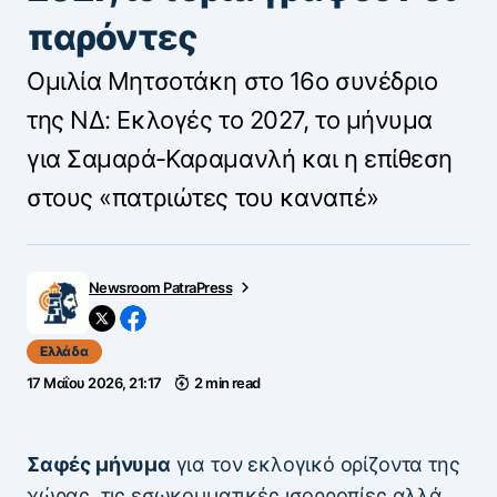
παρόντες
Ομιλία Μητσοτάκη στο 16ο συνέδριο
της ΝΔ: Εκλογές το 2027, το μήνυμα
για Σαμαρά-Καραμανλή και η επίθεση
στους «πατριώτες του καναπέ»
Newsroom PatraPress
Ελλάδα
17 Μαΐου 2026, 21:17
2 min read
Σαφές μήνυμα
για τον εκλογικό ορίζοντα της
χώρας, τις εσωκομματικές ισορροπίες αλλά