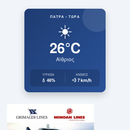
ΠΆΤΡΑ • ΤΏΡΑ
☀️
26°C
Αίθριος
ΥΓΡΑΣΊΑ
ΆΝΕΜΟΣ
💧 46%
💨 7
km/h