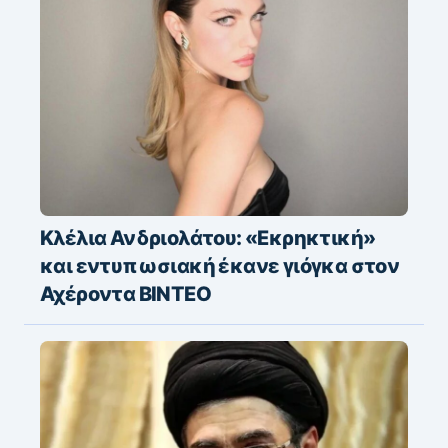
Κλέλια Ανδριολάτου: «Εκρηκτική»
και εντυπωσιακή έκανε γιόγκα στον
Αχέροντα ΒΙΝΤΕΟ