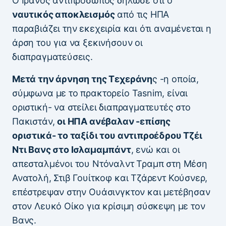
Ο Ιρανός αντιπρόσωπος δήλωσε ότι ο
ναυτικός αποκλεισμός
από τις ΗΠΑ
παραβιάζει την εκεχειρία και ότι αναμένεται η
άρση του για να ξεκινήσουν οι
διαπραγματεύσεις.
Μετά την άρνηση της Τεχεράνη
ς -η οποία,
σύμφωνα με το πρακτορείο Tasnim, είναι
οριστική- να στείλει διαπραγματευτές στο
Πακιστάν,
οι ΗΠΑ ανέβαλαν -επίσης
οριστικά- το ταξίδι του αντιπροέδρου Τζέι
Ντι Βανς στο Ισλαμαμπάντ
, ενώ και οι
απεσταλμένοι του Ντόναλντ Τραμπ στη Μέση
Ανατολή, Στιβ Γουίτκοφ και Τζάρεντ Κούσνερ,
επέστρεψαν στην Ουάσινγκτον και μετέβησαν
στον Λευκό Οίκο για κρίσιμη σύσκεψη με τον
Βανς.