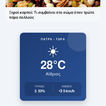
Ξηροί καρποί: Τι συμβαίνει στο σώμα όταν τρώτε
πάρα πολλούς
ΠΆΤΡΑ • ΤΏΡΑ
☀️
28°C
Αίθριος
ΥΓΡΑΣΊΑ
ΆΝΕΜΟΣ
💧 53%
💨 5
km/h