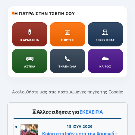
Η ΠΑΤΡΑ ΣΤΗΝ ΤΣΕΠΗ ΣΟΥ
💊
📅
🚢
ΦΑΡΜΑΚΕΙΑ
ΓΙΟΡΤΕΣ
FERRY BOAT
🚌
📞
☁️
ΑΣΤΙΚΑ
ΤΗΛΕΦΩΝΑ
ΚΑΙΡΟΣ
Ακολουθήστε μας στις προτιμώμενες πηγές της Google:
⏳ Άλλες ειδήσεις για
ΕΚΕΧΕΙΡΙΑ
18 ΙΟΎΛ 2026
Κρίση στο Ιράν μετά τον Χαμενεΐ –