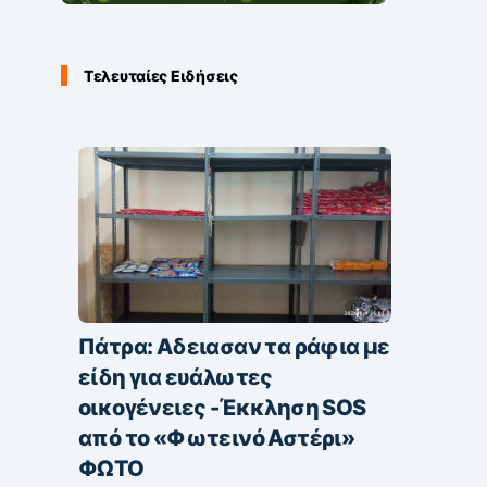
Τελευταίες Ειδήσεις
Πάτρα: Αδειασαν τα ράφια με
είδη για ευάλωτες
οικογένειες -Έκκληση SOS
από το «Φωτεινό Αστέρι»
ΦΩΤΟ