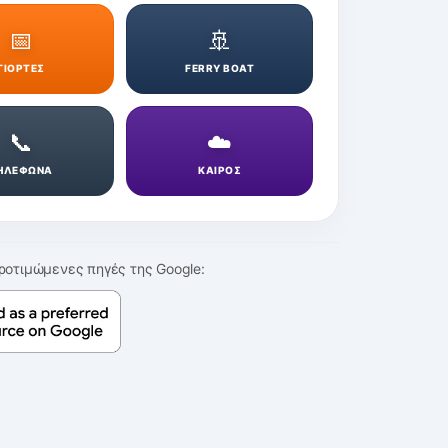
📅
🚢
ΓΙΟΡΤΕΣ
FERRY BOAT
📞
☁️
ΗΛΕΦΩΝΑ
ΚΑΙΡΟΣ
ροτιμώμενες πηγές της Google: