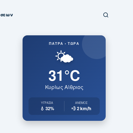
ήσεων
ΠΆΤΡΑ • ΤΏΡΑ
🌤️
31°C
Κυρίως Αίθριος
ΥΓΡΑΣΊΑ
ΆΝΕΜΟΣ
💧 32%
💨 2
km/h