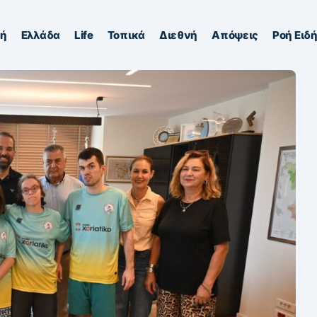
κή
Ελλάδα
Life
Τοπικά
Διεθνή
Απόψεις
Ροή Ειδ