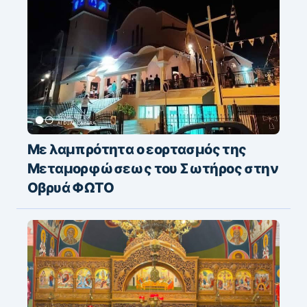
Με λαμπρότητα ο εορτασμός της
Μεταμορφώσεως του Σωτήρος στην
Οβρυά ΦΩΤΟ