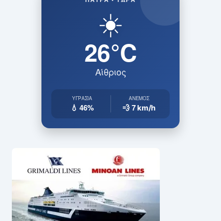
☀️
26°C
Αίθριος
ΥΓΡΑΣΊΑ
ΆΝΕΜΟΣ
💧 46%
💨 7
km/h