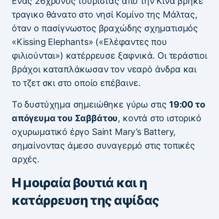
Eνας 26χρονος τουρίστας από την Κίνα βρήκε
τραγικο θάνατο στο νησί Κομίνο της Μάλτας,
όταν ο πασίγνωστος βραχώδης σχηματισμός
«Kissing Elephants» («Ελέφαντες που
φιλιούνται») κατέρρευσε ξαφνικά. Οι τεράστιοι
βράχοι καταπλάκωσαν τον νεαρό άνδρα και
το τζετ σκι στο οποίο επέβαινε.
Το δυστύχημα σημειώθηκε γύρω στις
19:00 το
απόγευμα του Σαββάτου
, κοντά στο ιστορικό
οχυρωματικό έργο Saint Mary’s Battery,
σημαίνοντας άμεσο συναγερμό στις τοπικές
αρχές.
Η μοιραία βουτιά και η
κατάρρευση της αψίδας