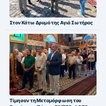
Στον Κάτω Δρυμό της Αγιά Σωτήρας
Τίμησαν τη Μεταμόρφωση του