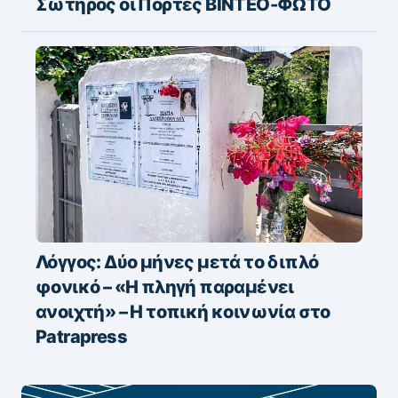
Σωτήρος οι Πόρτες ΒΙΝΤΕΟ-ΦΩΤΟ
Λόγγος: Δύο μήνες μετά το διπλό
φονικό – «H πληγή παραμένει
ανοιχτή» – Η τοπική κοινωνία στο
Patrapress