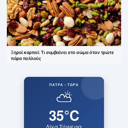
Ξηροί καρποί: Τι συμβαίνει στο σώμα όταν τρώτε
πάρα πολλούς
ΠΆΤΡΑ • ΤΏΡΑ
⛅
35°C
Λίγα Σύννεφα