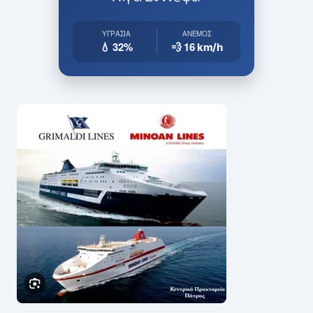
ΥΓΡΑΣΊΑ
ΆΝΕΜΟΣ
💧 32%
💨 16
km/h