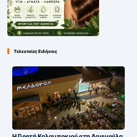
Τελευταίες Ειδήσεις
Η Γιορτή Καλαμποκιού στη Δαφνούλα