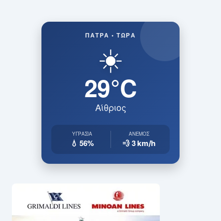
ΠΆΤΡΑ • ΤΏΡΑ
☀️
29°C
Αίθριος
ΥΓΡΑΣΊΑ
ΆΝΕΜΟΣ
💧 56%
💨 3
km/h